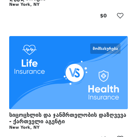
New York, NY
$0
ᲛᲝᲛᲡᲐᲮᲣᲠᲔᲑᲐ
სიცოცხლის და ჯანმრთელობის დაზღვევა
- ქართველი აგენტი
New York, NY