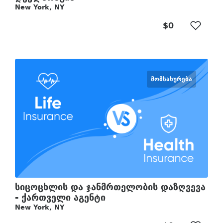
New York, NY
$0
ᲛᲝᲛᲡᲐᲮᲣᲠᲔᲑᲐ
სიცოცხლის და ჯანმრთელობის დაზღვევა
- ქართველი აგენტი
New York, NY