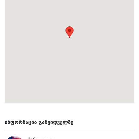
ᲘᲜᲤᲝᲠᲛᲐᲪᲘᲐ ᲒᲐᲛᲧᲘᲓᲕᲔᲚᲖᲔ